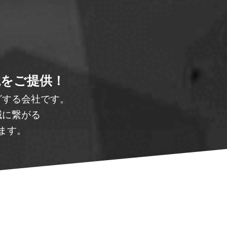
境をご提供！
グする会社です。
減に繋がる
ます。