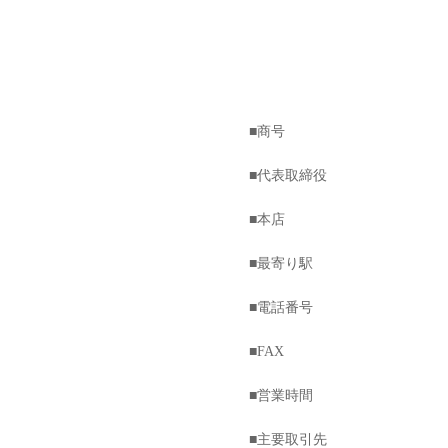
■商号
■代表取締役
■本店
■最寄り駅
■電話番号
■FAX
■営業時間
■主要取引先